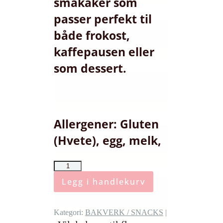
småkaker som
passer perfekt til
både frokost,
kaffepausen eller
som dessert.
Allergener: Gluten
(Hvete), egg, melk,
Eple
muffin
Legg i handlekurv
med
kanel
antall
Kategori:
BAKVERK / SNACKS